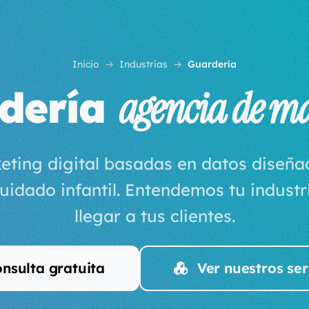
Inicio
Industrias
Guardería
dería
agencia de m
eting digital basadas en datos diseñ
uidado infantil. Entendemos tu indus
llegar a tus clientes.
nsulta gratuita
Ver nuestros ser