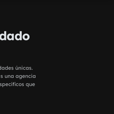
idado
idades únicas.
as una agencia
specíficos que