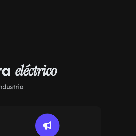
ra
eléctrico
ndustria