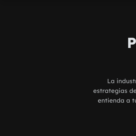
P
La indust
estrategias d
entienda a t