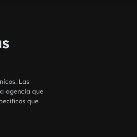
as
nicos. Las
na agencia que
pecíficos que