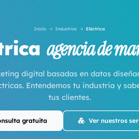
Inicio
Industrias
Eléctrica
trica
agencia de ma
eting digital basadas en datos diseñ
tricas. Entendemos tu industria y sa
tus clientes.
nsulta gratuita
Ver nuestros ser