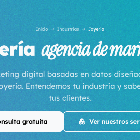
Inicio
Industrias
Joyería
ería
agencia de mar
eting digital basadas en datos diseñ
oyería. Entendemos tu industria y sa
tus clientes.
nsulta gratuita
Ver nuestros ser