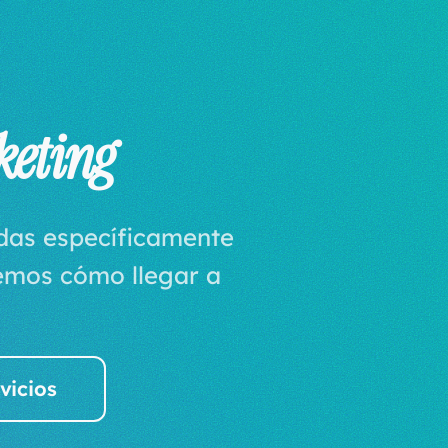
keting
adas específicamente
bemos cómo llegar a
vicios