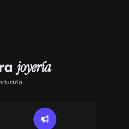
ara
joyería
ndustria