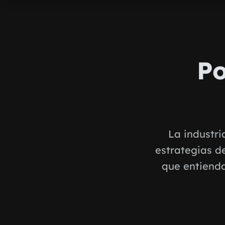
Po
La industri
estrategias d
que entienda