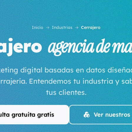
Inicio
Industrias
Cerrajero
ajero
agencia de ma
eting digital basadas en datos diseñ
rrajería. Entendemos tu industria y s
tus clientes.
lta gratuita gratis
Ver nuestros 