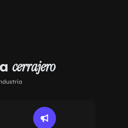
ra
cerrajero
ndustria