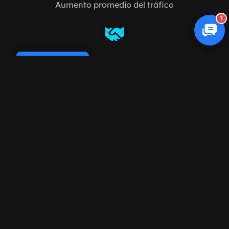
Aumento promedio del tráfico
1
98%
Cookie Policy
Retención de clientes
Preguntas frecuentes
Frecuentemente preguntado
preguntas