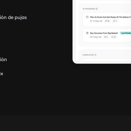
ión de pujas
ión
ax