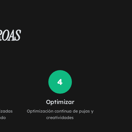
ROAS
4
Optimizar
izadas
Optimización continua de pujas y
ado
creatividades