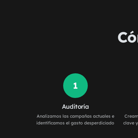
Có
1
Auditoría
Analizamos las campañas actuales e
Creamo
identificamos el gasto desperdiciado
clave 