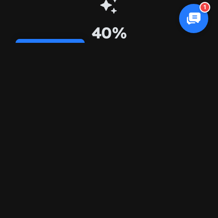
1
40%
Cookie Policy
Consultas con resultados de IA
3x
Aumento de la visibilidad de IA
85%
Tasa de éxito de citas