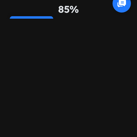
85%
Tasa de citación de IA
Cookie Policy
3x
Aumento de visibilidad de IA
50+
Clientes GEO