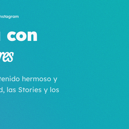
Instagram
a con
res
tenido hermoso y
 las Stories y los