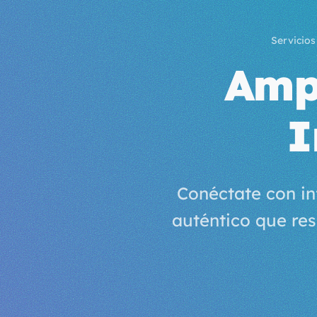
Servicios
Ampl
I
Conéctate con i
auténtico que res