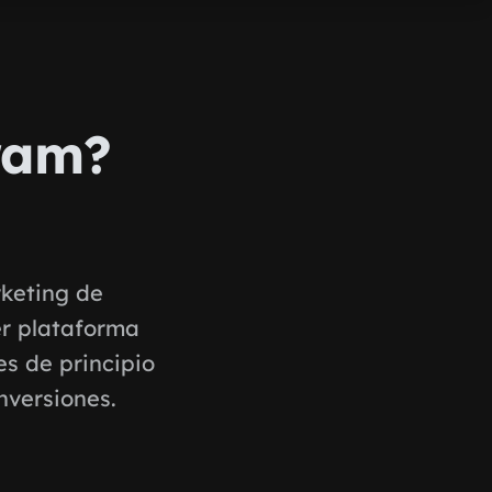
gram?
rketing de
er plataforma
s de principio
nversiones.