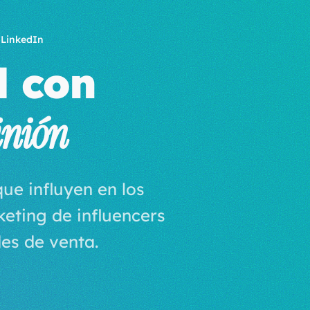
 LinkedIn
d con
pinión
ue influyen en los
eting de influencers
es de venta.