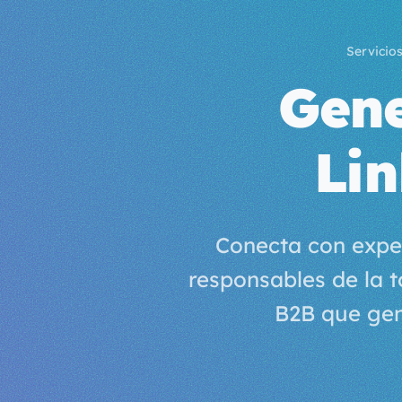
Servicio
Gene
Li
Conecta con exper
responsables de la 
B2B que gen