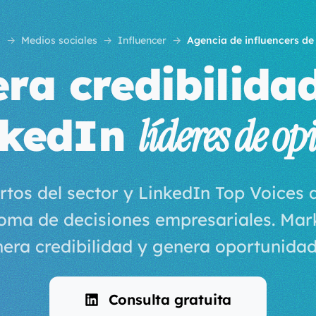
s
Medios sociales
Influencer
Agencia de influencers de
ra credibilida
nkedIn
líderes de o
tos del sector y LinkedIn Top Voices q
toma de decisiones empresariales. Mark
era credibilidad y genera oportunidad
Consulta gratuita