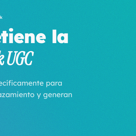
ok
tiene la
k UGC
ecíficamente para
lazamiento y generan