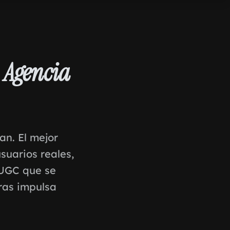
k
Agencia
an. El mejor
suarios reales,
 UGC que se
tras impulsa