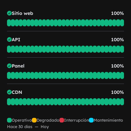
Sitio web
100%
API
100%
Panel
100%
CDN
100%
Operativo
Degradado
Interrupción
Mantenimiento
Hace 30 días
—
Hoy