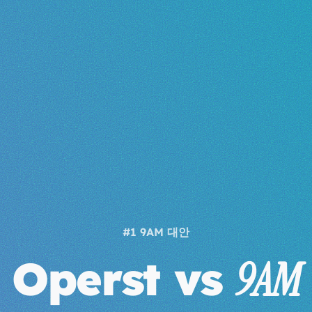
#1 9AM 대안
Operst vs
9AM