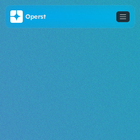
주요 콘텐츠로 건너뛰기
Operst