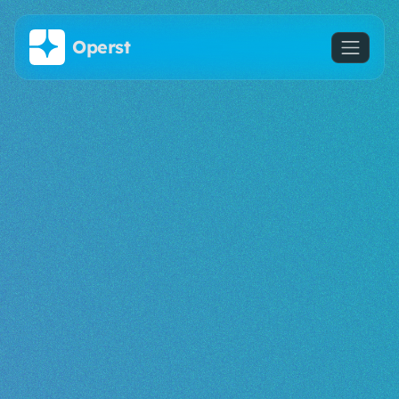
메인 콘텐츠로 건너뛰기
Operst