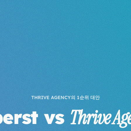
THRIVE AGENCY의 1순위 대안
erst vs
Thrive Ag