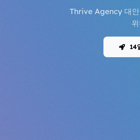
Thrive Agenc
위
14