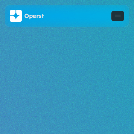
주요 콘텐츠로 건너뛰기
Operst