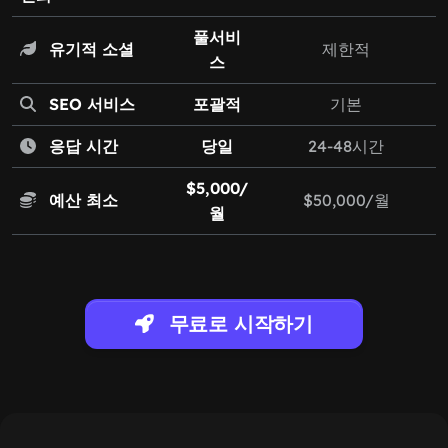
풀서비
유기적 소셜
제한적
스
SEO 서비스
포괄적
기본
응답 시간
당일
24-48시간
$5,000/
예산 최소
$50,000/월
월
무료로 시작하기