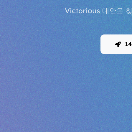
Victorious 대
1