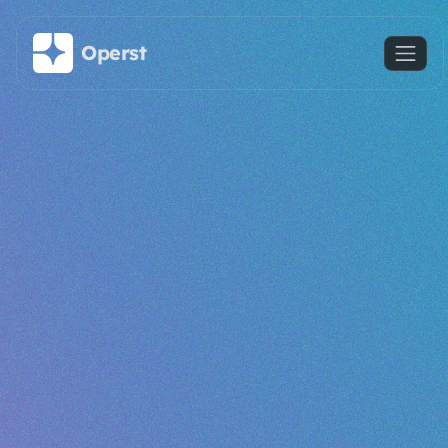
주요 콘텐츠로 건너뛰기
Operst