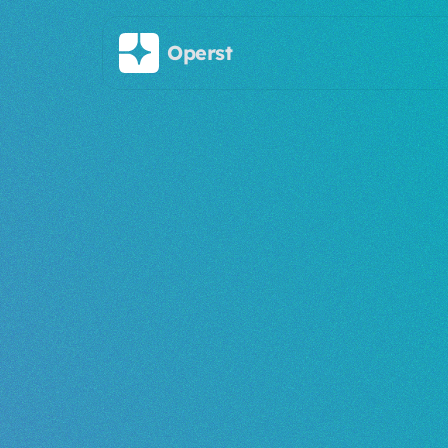
주요 콘텐츠로 건너뛰기
Operst