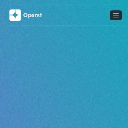
주요 콘텐츠로 건너뛰기
Operst