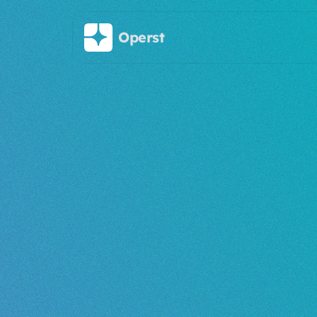
주요 콘텐츠로 건너뛰기
Operst