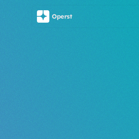
주요 콘텐츠로 건너뛰기
Operst