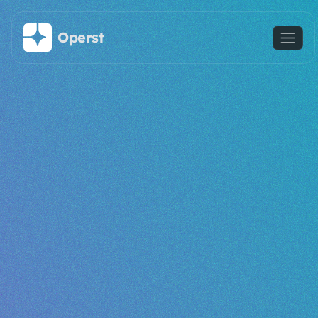
주요 콘텐츠로 건너뛰기
Operst