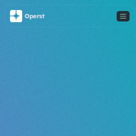
메인 콘텐츠로 건너뛰기
Operst