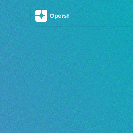
주요 콘텐츠로 건너뛰기
Operst