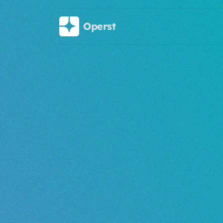
주요 콘텐츠로 건너뛰기
Operst