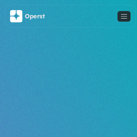
주요 콘텐츠로 건너뛰기
Operst