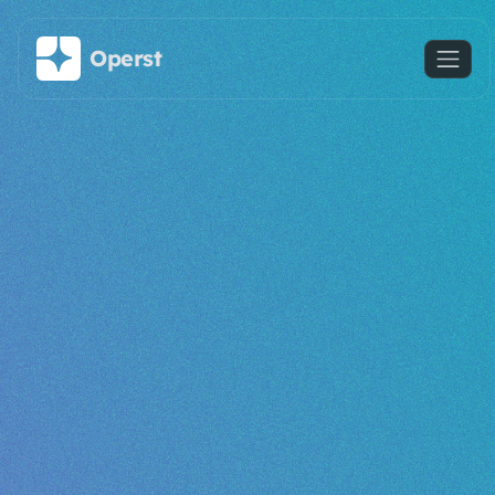
주요 콘텐츠로 건너뛰기
Operst