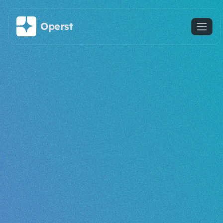
주요 콘텐츠로 건너뛰기
Operst