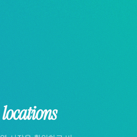
시
locations