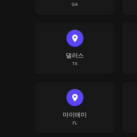
GA
댈러스
TX
마이애미
FL