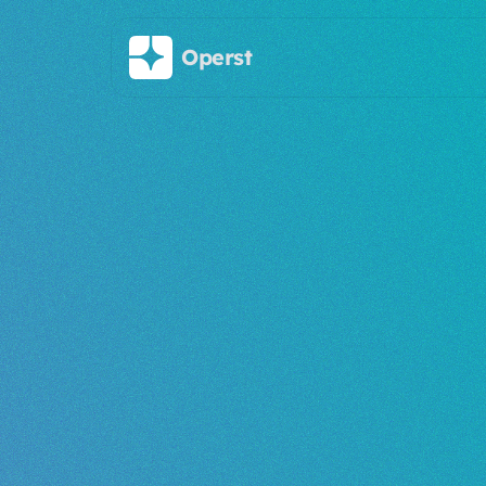
주요 콘텐츠로 건너뛰기
Operst