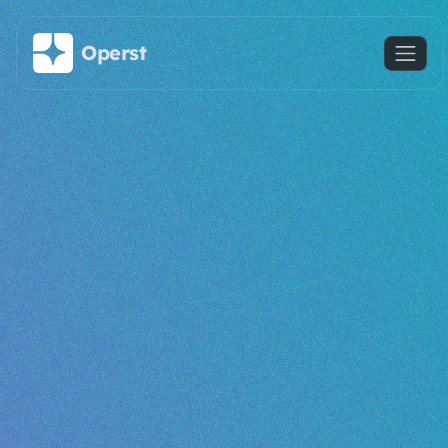
주요 콘텐츠로 건너뛰기
Operst