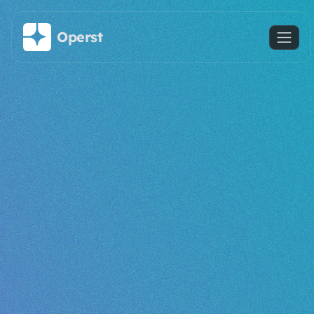
주요 콘텐츠로 건너뛰기
Operst