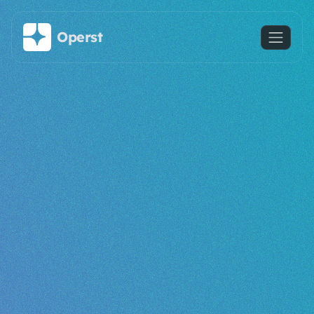
주요 콘텐츠로 건너뛰기
Operst