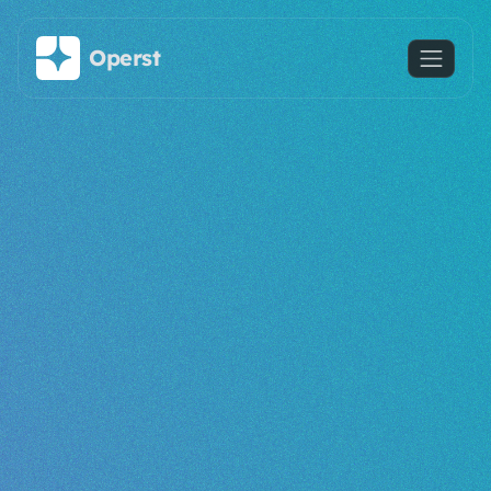
주요 콘텐츠로 건너뛰기
Operst