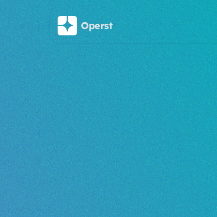
주요 콘텐츠로 건너뛰기
Operst