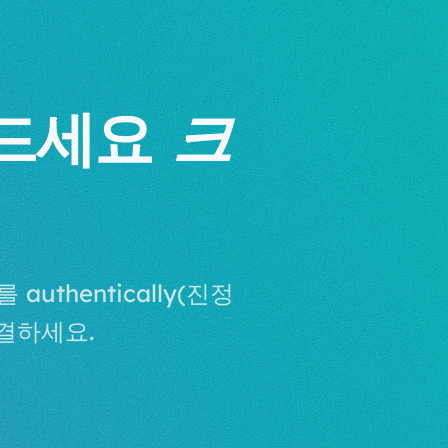
만드세요
크
thentically(진정
연결하세요.